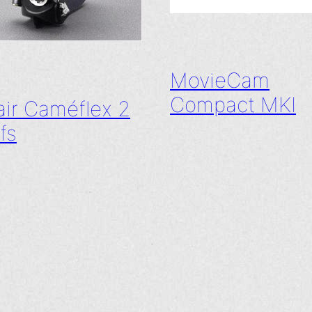
MovieCam
Compact MKI
air Caméflex 2
fs