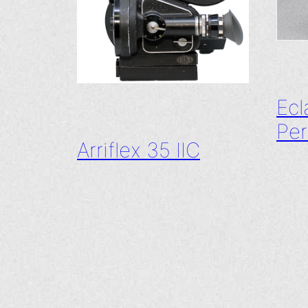
Ecl
Per
Arriflex 35 IIC