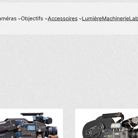
améras
Objectifs
Accessoires
Lumière
Machinerie
La