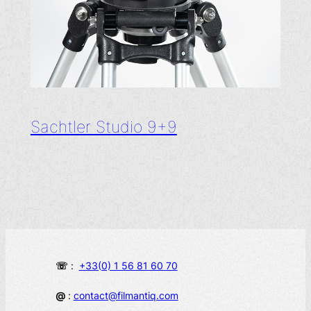
Sachtler Studio 9+9
☏
:
+33(0) 1 56 81 60 70
@
:
contact@filmantiq.com