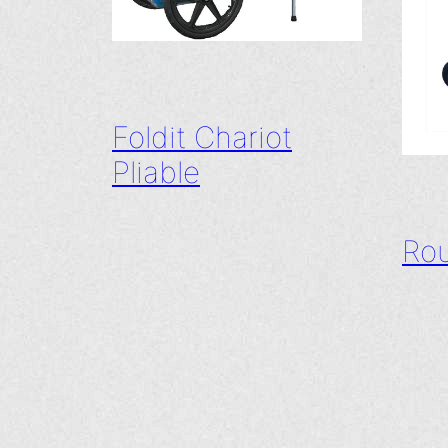
Foldit Chariot
Pliable
Rou