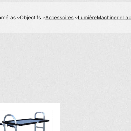
améras
Objectifs
Accessoires
Lumière
Machinerie
La