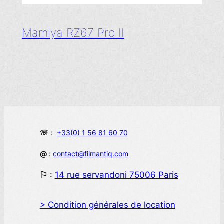
Mamiya RZ67 Pro II
☏
:
+33(0) 1 56 81 60 70
@
:
contact@filmantiq.com
⚐
:
14 rue servandoni 75006 Paris
> Condition générales de location