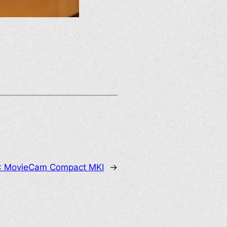
:
MovieCam Compact MKI
→