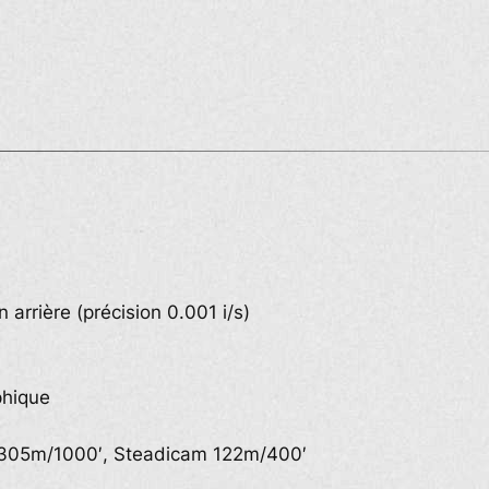
 arrière (précision 0.001 i/s)
phique
 305m/1000′, Steadicam 122m/400′