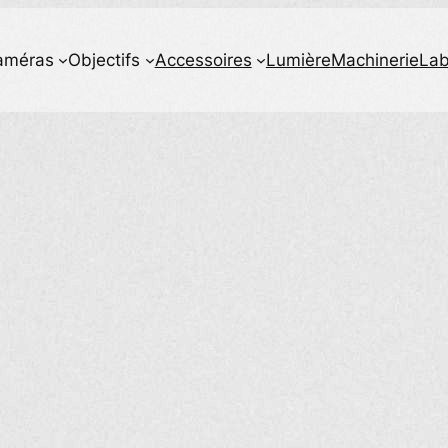
améras
Objectifs
Accessoires
Lumière
Machinerie
La