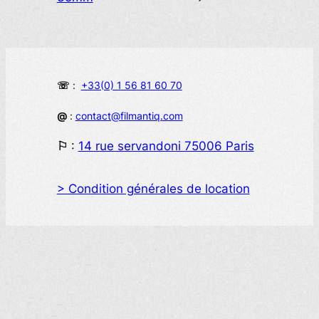
☏
:
+33(0) 1 56 81 60 70
@
:
contact@filmantiq.com
⚐
:
14 rue servandoni 75006 Paris
> Condition générales de location