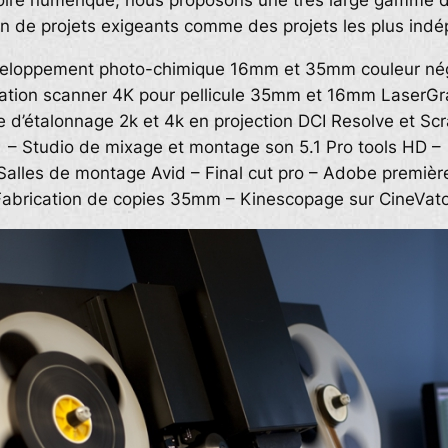
toire numérique, nous proposons une très large gamme d
n de projets exigeants comme des projets les plus ind
eloppement photo-chimique 16mm et 35mm couleur nég
ation scanner 4K pour pellicule 35mm et 16mm LaserG
le d’étalonnage 2k et 4k en projection DCI Resolve et Scr
– Studio de mixage et montage son 5.1 Pro tools HD –
Salles de montage Avid – Final cut pro – Adobe premièr
Fabrication de copies 35mm – Kinescopage sur CineVato