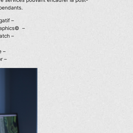
e services pouvant encadrer la post-
épendants.
atif –
raphics© –
atch –
e –
r –