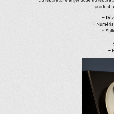
Du laboratoire argentique au labora
productio
– Dév
– Numéris
– Sal
– 
– 