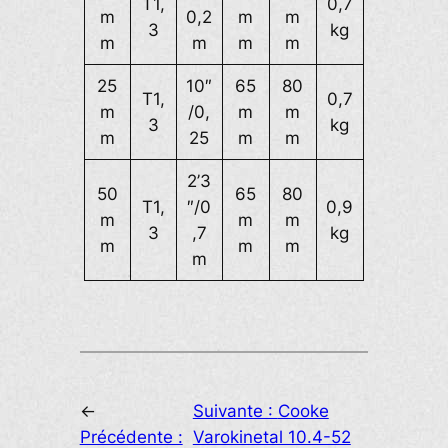
T1,
0,7
m
0,2
m
m
3
kg
m
m
m
m
25
10″
65
80
T1,
0,7
m
/0,
m
m
3
kg
m
25
m
m
2’3
50
65
80
T1,
″/0
0,9
m
m
m
3
,7
kg
m
m
m
m
←
Suivante :
Cooke
Précédente :
Varokinetal 10.4-52