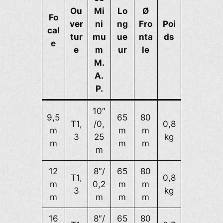
Ou
Mi
Lo
Ø
Fo
ver
ni
ng
Fro
Poi
cal
tur
mu
ue
nta
ds
e
e
m
ur
le
M.
A.
P.
10″
9,5
65
80
T1,
/0,
0,8
m
m
m
3
25
kg
m
m
m
m
12
8″/
65
80
T1,
0,8
m
0,2
m
m
3
kg
m
m
m
m
16
8″/
65
80