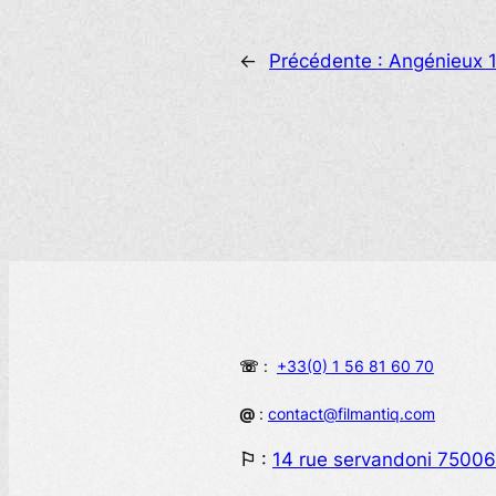
←
Précédente :
Angénieux 1
☏
:
+33(0) 1 56 81 60 70
@
:
contact@filmantiq.com
⚐
:
14 rue servandoni 75006