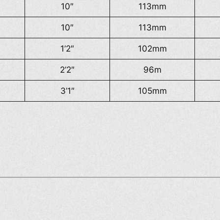
10″
113mm
10″
113mm
1’2″
102mm
2’2″
96m
3’1″
105mm