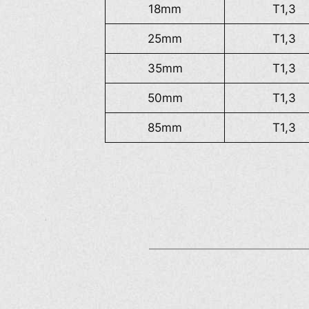
18mm
T1,3
25mm
T1,3
35mm
T1,3
50mm
T1,3
85mm
T1,3