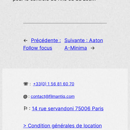
←
Précédente :
Suivante :
Aaton
Follow focus
A-Minima
→
☏
:
+33(0) 1 56 81 60 70
@
:
contact@filmantiq.com
⚐
:
14 rue servandoni 75006 Paris
> Condition générales de location