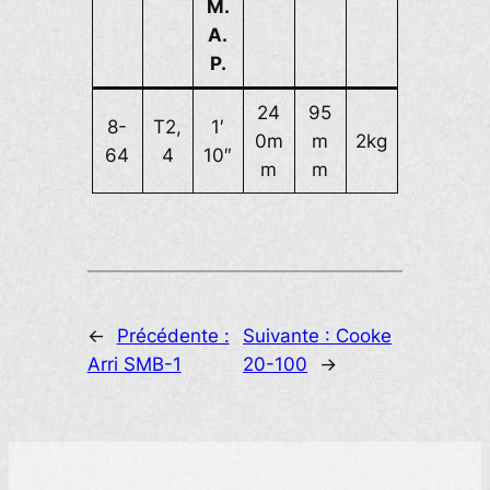
M.
A.
P.
24
95
8-
T2,
1′
0m
m
2kg
64
4
10″
m
m
←
Précédente :
Suivante :
Cooke
Arri SMB-1
20-100
→