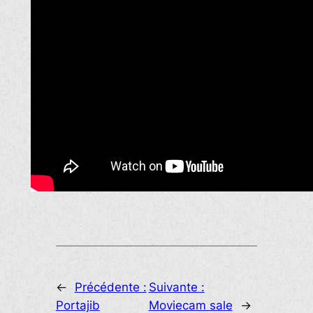
←
Précédente :
Suivante :
Portajib
Moviecam sale
→