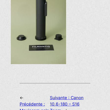
←
Suivante :
Canon
Précédente :
10,6-180 – S16