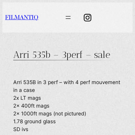
Aller
au
FILMANTIQ
contenu
Arri 535b – 3perf – sale
Arri 535B in 3 perf – with 4 perf mouvement
in a case
2x LT mags
2x 400ft mags
2x 1000ft mags (not pictured)
1.78 ground glass
SD ivs