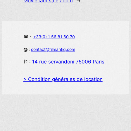
Moviecam sale
Zoom
→
☏
:
+33(0) 1 56 81 60 70
@
:
contact@filmantiq.com
⚐
:
14 rue servandoni 75006 Paris
> Condition générales de location