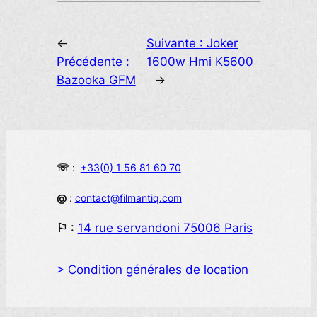
←
Suivante :
Joker
Précédente :
1600w Hmi K5600
Bazooka GFM
→
☏
:
+33(0) 1 56 81 60 70
@
:
contact@filmantiq.com
⚐
:
14 rue servandoni 75006 Paris
> Condition générales de location