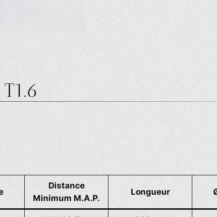
 T1.6
Distance
e
Longueur
Minimum M.A.P.