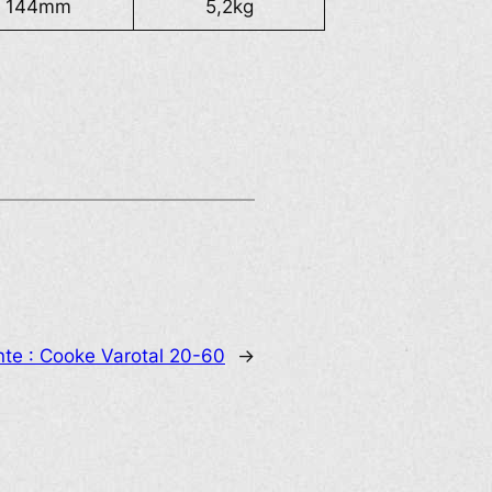
144mm
5,2kg
nte :
Cooke Varotal 20-60
→