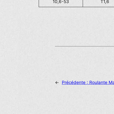
10,6-53
T1,6
←
Précédente :
Roulante Ma