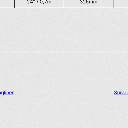
2’4″ / 0,7m
326mm
gliner
Suiva