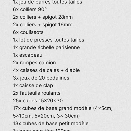
1x jeu de barres toutes tailles
6x colliers 90°
2x colliers + spigot 28mm
2x colliers + spigot 16mm
6x coulissots
1x lot de presses toutes tailles
1x grande échelle parisienne
1x escabeau
2x rampes camion
4x caisses de cales + diable
3x jeux de 20 pedalines
1x caisse de clap
2x fauteuils roulants
25x cubes 15x20x30
17x cubes de base grand modèle (4x5cm,
5x10cm, 5x20cm, 3x 30cm)
13x cubes de base petit modèle
1x base pour tête 120cm