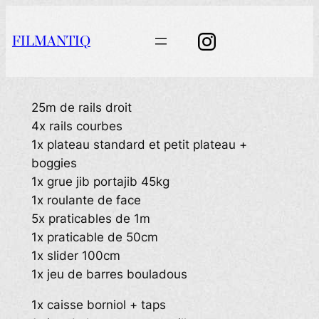
Aller
au
FILMANTIQ
contenu
25m de rails droit
4x rails courbes
1x plateau standard et petit plateau +
boggies
1x grue jib portajib 45kg
1x roulante de face
5x praticables de 1m
1x praticable de 50cm
1x slider 100cm
1x jeu de barres bouladous
1x caisse borniol + taps